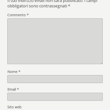
Il tuo indirizzo email non sarà pubblicato.
I campi
obbligatori sono contrassegnati
*
Commento
*
Nome
*
Email
*
Sito web