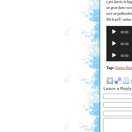
e poi lancio in b
un gran fumo esce
esce un pallavolis
Ma la piÃ¹ carina
Audio
00:00
Player
Audio
00:00
Player
Audio
00:00
Player
Tags:
Enrico Briz
Leave a Reply