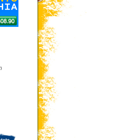
 Tag
)