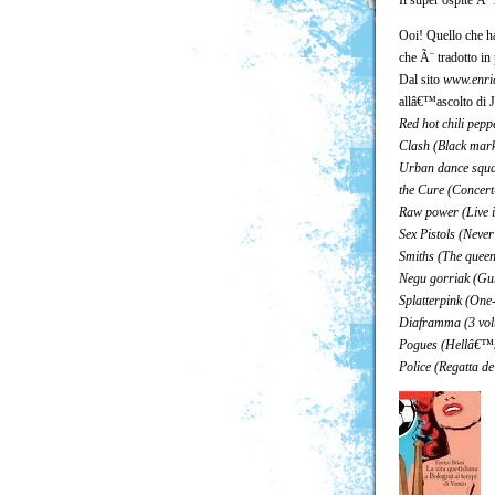
Il super ospite Ã¨
Ooi! Quello che ha
che Ã¨ tradotto in 
Dal sito
www.enric
allâ€™ascolto di J
Red hot chili pep
Clash (Black mark
Urban dance squad
the Cure (Concert-
Raw power (Live 
Sex Pistols (Never
Smiths (The queen
Negu gorriak (Gur
Splatterpink (One
Diaframma (3 volt
Pogues (Hellâ€™s
Police (Regatta de