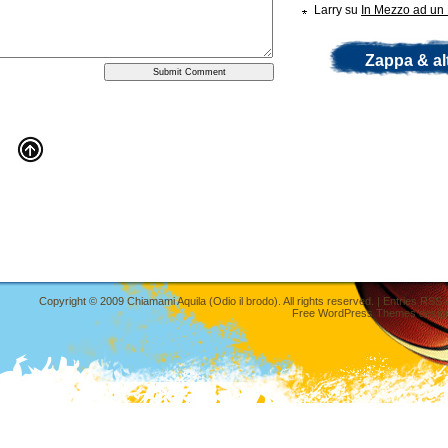
Larry
su
In Mezzo ad un 
Zappa & al
Copyright © 2009
Chiamami Aquila (Odio il brodo)
. All rights reserved. |
Entries RSS
Free WordPress Themes
desig