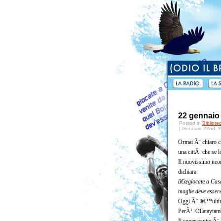
22 gennaio 
Posted in
Bibliote
| Gennaio 22nd, 
Ormai Ã¨ chiaro ch
una cittÃ che se l
Il nuovissimo neon
dichiara:
â€œgiocate a Casa
maglie deve essere
Oggi Ã¨ lâ€™ulti
PerÃ¹. Ollataytam