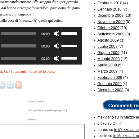
agno un raudo enorme. Allo scoppio del super petardo
Febbraio 2010
(4)
diminuire
 dal bagno e riempie il corridoio, poco dopo dal fumo
Gennaio 2010
(7)
il
ta che era in bagnoâ€¦”
Dicembre 2009
(10)
volume.
 dalla voce di Vincenzo Ã¨ quella qui sotto…
Novembre 2009
(5)
Ottobre 2009
(19)
Usa
00:00
Settembre 2009
(8)
i
Agosto 2009
(3)
tasti
Usa
00:00
Luglio 2009
(7)
freccia
i
Giugno 2009
(11)
su/giù
tasti
Usa
00:00
Maggio 2009
(13)
per
freccia
i
Aprile 2009
(5)
aumentare
su/giù
tasti
zi
,
Jack Frusciante
,
Vincenzo Esposito
Marzo 2009
(4)
o
per
freccia
Febbraio 2009
(4)
diminuire
aumentare
su/giù
Gennaio 2009
(4)
il
o
per
Dicembre 2008
(3)
volume.
diminuire
aumentare
il
o
Name (required)
volume.
diminuire
Commenti re
il
Mail (will not be published) (required)
volume.
mexicano
su
In Mezzo a
Website
pic76
su
Driiiin
Leano
su
In Mezzo ad u
L'oste
su
In Mezzo ad un