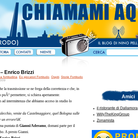
– Enrico Brizzi
ca fortitudina
,
Ex giocatori Fortitudo
,
Ospiti
,
Storie Fortitudo
2009
e la trasmissione se ne frega della correttezza e che, in
o puÃ² permettere, si schiera apertamente.
Amici
 ad intermittenza che abbiamo acceso in studio lo
il ristorante di Dallamora
lecchio, venite da Castelmaggiore, quel Bologna sulle
WillyTheKingGroup
 un errore!â€
Zonamista
ma puntata di
Gianni
/
Aderamo
, domani parte per il
bo. A presto Gianni.