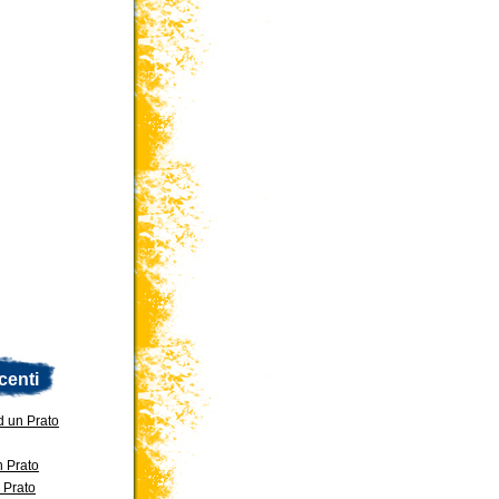
centi
d un Prato
n Prato
 Prato