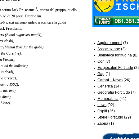
Enrico Brizzi
.
 scritto Jack Frusciante Ã¨ uscito dal gruppo, quello
piÃ¹ di 20 paesi. Proprio lui.
obrizzi.it
mi sono andato a scaricare la guida
ack Frusciante:
Categorie //
pers (Blood sugar sex magik),
et clash),
Aggiornamenti
(7)
 (Mental floss for the globe),
Associazione
(2)
the Cure live),
Biblioteca fortitudina
(8)
in Parma),
Cori
(7)
 mind the bollocks),
Ex giocatori Fortitudo
(22
 is dead),
Gag
(1)
e jarrera),
Garant – News
(26)
-demo 1992),
Generica
(34)
e lacrime),
Geografia Fortitudo
(7)
 ditch),
Memorabilia
(41)
 blanc).
news
(92)
Ospiti
(26)
Storie Fortitudo
(29)
Zappa
(1)