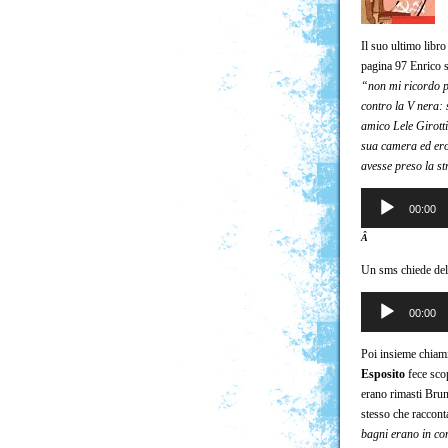
Il suo ultimo libro
pagina 97 Enrico s
“non mi ricordo p
contro la V nera: 
amico Lele Girotti
sua camera ed er
avesse preso la st
Audio
00:00
Player
Â
Un sms chiede de
Audio
00:00
Player
Poi insieme chiam
Esposito
fece scop
erano rimasti Bru
stesso che raccont
bagni erano in co