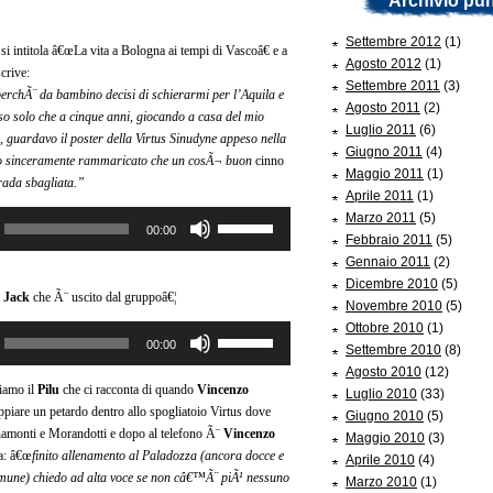
Archivio pun
Settembre 2012
(1)
 si intitola â€œLa vita a Bologna ai tempi di Vascoâ€ e a
Agosto 2012
(1)
crive:
Settembre 2011
(3)
erchÃ¨ da bambino decisi di schierarmi per l’Aquila e
Agosto 2011
(2)
so solo che a cinque anni, giocando a casa del mio
Luglio 2011
(6)
, guardavo il poster della Virtus Sinudyne appeso nella
Giugno 2011
(4)
o sinceramente rammaricato che un cosÃ¬ buon
cinno
Maggio 2011
(1)
rada sbagliata.”
Aprile 2011
(1)
Usa
Marzo 2011
(5)
00:00
i
Febbraio 2011
(5)
tasti
Gennaio 2011
(2)
freccia
Dicembre 2010
(5)
l
Jack
che Ã¨ uscito dal gruppoâ€¦
su/giù
Novembre 2010
(5)
per
Ottobre 2010
(1)
Usa
00:00
aumentare
Settembre 2010
(8)
i
o
Agosto 2010
(12)
tasti
iamo il
Pilu
che ci racconta di quando
Vincenzo
diminuire
Luglio 2010
(33)
freccia
piare un petardo dentro allo spogliatoio Virtus dove
il
Giugno 2010
(5)
su/giù
namonti e Morandotti e dopo al telefono Ã¨
Vincenzo
volume.
Maggio 2010
(3)
per
a: â€œ
finito allenamento al Paladozza (ancora docce e
Aprile 2010
(4)
aumentare
mune) chiedo ad alta voce se non câ€™Ã¨ piÃ¹ nessuno
Marzo 2010
(1)
o