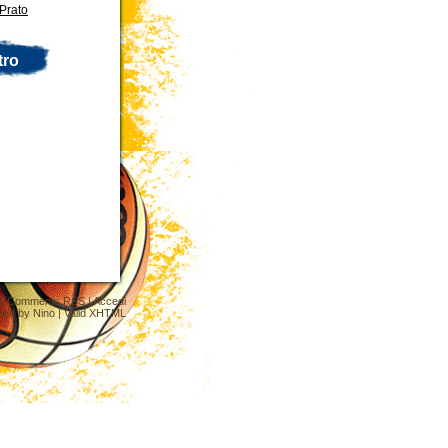
Prato
tro
&
Comments RSS
|
Accedi
ned by
Nino
|
Valid XHTML